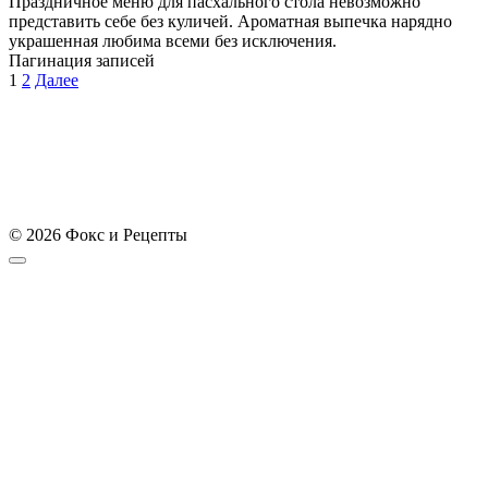
Праздничное меню для пасхального стола невозможно
представить себе без куличей. Ароматная выпечка нарядно
украшенная любима всеми без исключения.
Пагинация записей
1
2
Далее
© 2026 Фокс и Рецепты