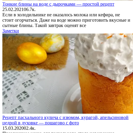
Тонкие блины на воде с дырочками — простой рецепт
25.02.2021
0
6.7к.
Если в холодильнике не оказалось молока или кефира, не
стоит огорчаться. Даже на воде можно приготовить вкусные и
сытные блины. Такой завтрак оценят все
Заметки
Рецепт пасхального кулича с изюмом, курагой, апельсиновой
цедрой в духовке — пошагово с фото
15.03.2020
0
2.4к.